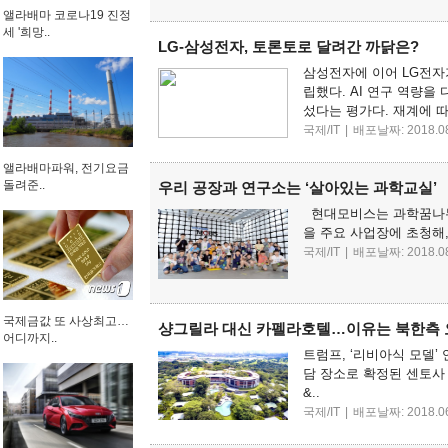
앨라배마 코로나19 진정
세 '희망..
LG-삼성전자, 토론토로 달려간 까닭은?
삼성전자에 이어 LG전자
립했다. AI 연구 역량을
섰다는 평가다. 재계에 따르
국제/IT
|
배포날짜: 2018.08
앨라배마파워, 전기요금
돌려준..
우리 공장과 연구소는 ‘살아있는 과학교실’
현대모비스는 과학꿈나무 
을 주요 사업장에 초청해,
국제/IT
|
배포날짜: 2018.08
국제금값 또 사상최고…
샹그릴라 대신 카펠라호텔…이유는 북한측 
어디까지..
트럼프, ‘리비아식 모델
담 장소로 확정된 센토사
&..
국제/IT
|
배포날짜: 2018.06