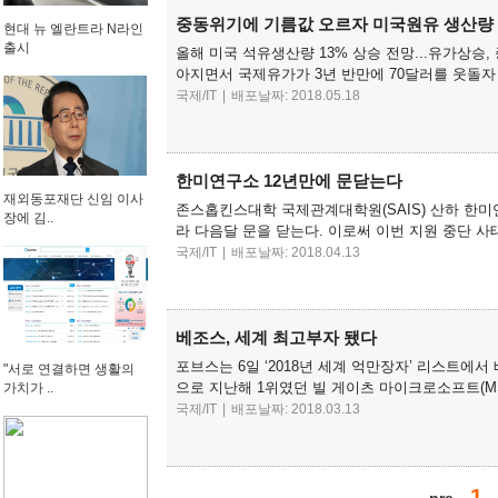
중동위기에 기름값 오르자 미국원유 생산량 ‘
현대 뉴 엘란트라 N라인
출시
올해 미국 석유생산량 13% 상승 전망...유가상
아지면서 국제유가가 3년 반만에 70달러를 웃돌자 
국제/IT
|
배포날짜: 2018.05.18
한미연구소 12년만에 문닫는다
재외동포재단 신임 이사
존스홉킨스대학 국제관계대학원(SAIS) 산하 한미연
장에 김..
라 다음달 문을 닫는다. 이로써 이번 지원 중단 사
국제/IT
|
배포날짜: 2018.04.13
베조스, 세계 최고부자 됐다
포브스는 6일 ‘2018년 세계 억만장자’ 리스트에서 
"서로 연결하면 생활의
으로 지난해 1위였던 빌 게이츠 마이크로소프트(MS
가치가 ..
국제/IT
|
배포날짜: 2018.03.13
1
pre