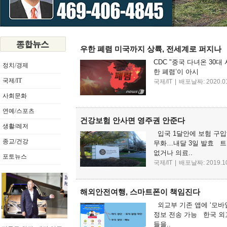
우한 폐렴 미국까지 상륙, 전세계로 퍼지나
CDC "중국 다녀온 30대
정치/경제
한 폐렴’이 아시
국제/IT
국제/IT
|
배포날짜: 2020.01
사회문화
연예/스포츠
건강보험 안사면 영주권 안준다
생활/레저
입국 1달안에 보험 구입
종교/건강
무화…내달 3일 발효 트
없거나 의료..
포토뉴스
국제/IT
|
배포날짜: 2019.10
해외안전여행, 스마트폰이 책임진다
외교부 기존 앱에 ‘모바
정보 전송 가능 한국 외
들을..