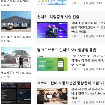
정몽구 회장, 대장 염증
국제/IT
|
배포날짜: 2019.07
입원 치..
현대차, 차량공유 사업 진출
정의선 수석부회장(오른쪽)
포르 카펠라호텔에서 열린
있다. /블룸..
국제/IT
|
배포날짜: 2018.11
승산팩, 지역경제 활성화
프레임..
뱅크오브호프 인터넷-모바일뱅킹 통합
뱅크 오브 호프가 29일
의기능 강화를 위해 단행
릿, 노트북, ..
국제/IT
|
배포날짜: 2018.11
테슬라 공장 텍사스 오스
틴에 짓..
코트라, ‘한미 자동차산업 통상협력 포럼’ 
한국 자동차 부품사와 
에서 열린 ‘Korea Autop
현지 ..
국제/IT
|
배포날짜: 2018.11