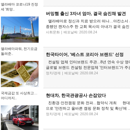
앨라배마 코로나19 진정
세 '희망..
버밍햄 출신 3자녀 엄마, 결국 숨진채 발견
앨라배마로 정신과 치료 받으러 떠나…아칸소서 시
종됐던 캔자스주 한 교회 목사의 아내가 결국 숨진 
사회문화
|
배포날짜: 2020.08.24
앨라배마파워, 전기요금
돌려준..
한국타이어, '베스트 코리아 브랜드' 선정
컨설팅 업체 인터브랜드 주관...8년 연속 수상
글로벌 브랜드 컨설팅 전문업체 '인터브랜드'가 주관하
정치/경제
|
배포날짜: 2020.08.24
국제금값 또 사상최고…
현대차, 한국관광공사 손잡았다
어디까지..
친환경·안전캠핑 문화 전파...협약식 개최 현
으로 '안전하고 올바른 캠핑 문화 정착 및 확산'에 .
정치/경제
|
배포날짜: 2020.08.24