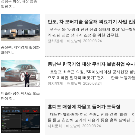
정몽구 회장, 대장 염증
입원 치..
만도, 차 모터기술 응용해 의료기기 사업 진
원주시와 'K-방역·진단 산업 생태계 조성' 업무
역·진단 산업 생태계 조성'을 위한 업무협..
정치/경제
|
배포날짜: 2020.08.24
승산팩, 지역경제 활성화
프레임..
동남부 한국기업 대상 무비자 불법취업 수
트럼프 최측근 의원, SK이노베이션 공사현장 불법
으로 미국인 일자리 빼앗겨" 편지 한국 노동자들
정치/경제
|
배포날짜: 2020.08.24
테슬라 공장 텍사스 오스
틴에 짓..
홈디포 매장에 차몰고 들어가 도둑질
대담한 앨라배마 여성 수배…전과 경력 ‘화려’ 아침 
를 몰고 침입해 고가의 제습기 등을 훔쳐 달아난 ..
사회문화
|
배포날짜: 2020.08.24