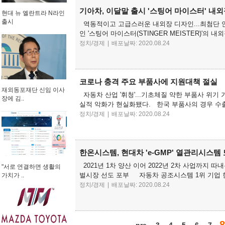
기아차, 이달말 출시 '스팅어 마이스터' 내외
현대 뉴 엘란트라 N라인
출시
역동적이고 고급스러운 내외장 디자인...최첨단 
인 '스팅어 마이스터(STINGER MEISTER)'의 내
정치/경제
|
배포날짜: 2020.08.24
코로나 충격 주요 부품사에 지원대책 절실
재외동포재단 신임 이사
자동차 산업 '휘청'...기초체질 약한 부품사 위기
장에 김..
실적 악화가 현실화됐다. 한국 부품사의 경우 수출
정치/경제
|
배포날짜: 2020.08.24
한온시스템, 현대차 'e-GMP' 열관리시스템
2021년 1차 양산 이어 2022년 2차 사업까지 따
"서로 연결하면 생활의
벌시장 선도 포부 자동차 공조시스템 1위 기업 한
가치가 ..
정치/경제
|
배포날짜: 2020.08.24
8
pre
3
4
5
6
7