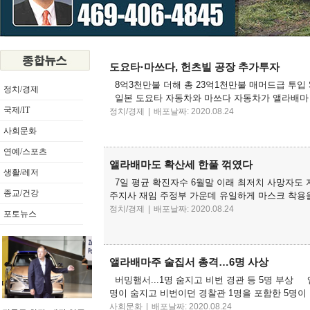
도요타·마쓰다, 헌츠빌 공장 추가투자
8억3천만불 더해 총 23억1천만불 매머드급 투입 
정치/경제
일본 도요타 자동차와 마쓰다 자동차가 앨라배마 
국제/IT
정치/경제
|
배포날짜: 2020.08.24
사회문화
연예/스포츠
앨라배마도 확산세 한풀 꺾였다
생활/레저
7일 평균 확진자수 6월말 이래 최저치 사망자도 지난 
종교/건강
주지사 재임 주정부 가운데 유일하게 마스크 착용을
정치/경제
|
배포날짜: 2020.08.24
포토뉴스
앨라배마주 술집서 총격…6명 사상
버밍햄서...1명 숨지고 비번 경관 등 5명 부상
명이 숨지고 비번이던 경찰관 1명을 포함한 5명이 
사회문화
|
배포날짜: 2020.08.24