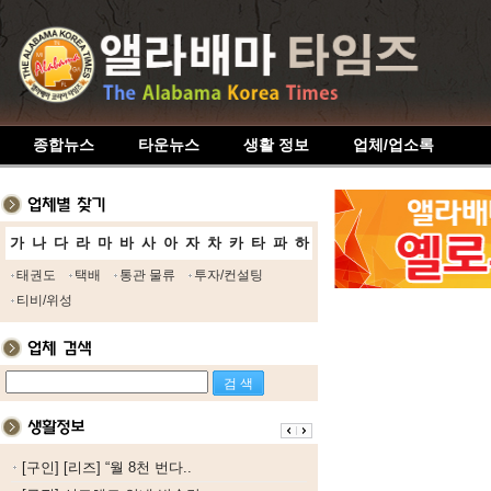
종합뉴스
타운뉴스
생활 정보
업체/업소록
가
나
다
라
마
바
사
아
자
차
카
타
파
하
태권도
택배
통관 물류
투자/컨설팅
티비/위성
[구인] [리즈] “월 8천 번다..