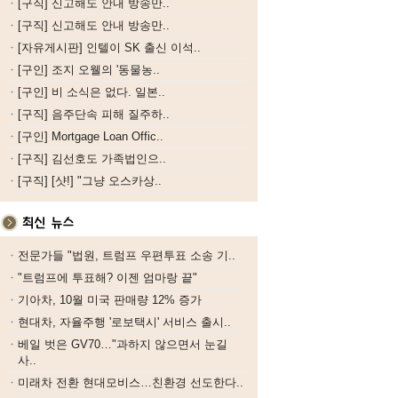
[구직] 신고해도 안내 방송만..
[구직] 신고해도 안내 방송만..
[자유게시판] 인텔이 SK 출신 이석..
[구인] 조지 오웰의 '동물농..
[구인] 비 소식은 없다. 일본..
[구직] 음주단속 피해 질주하..
[구인] Mortgage Loan Offic..
[구직] 김선호도 가족법인으..
[구직] [샷!] "그냥 오스카상..
전문가들 "법원, 트럼프 우편투표 소송 기..
"트럼프에 투표해? 이젠 엄마랑 끝"
기아차, 10월 미국 판매량 12% 증가
현대차, 자율주행 '로보택시' 서비스 출시..
베일 벗은 GV70…"과하지 않으면서 눈길
사..
미래차 전환 현대모비스…친환경 선도한다..