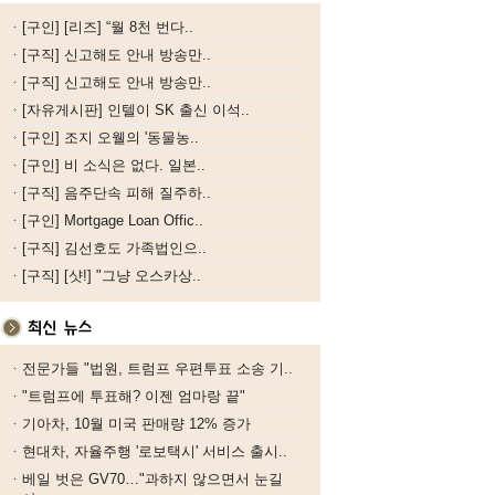
[구인] [리즈] “월 8천 번다..
[구직] 신고해도 안내 방송만..
[구직] 신고해도 안내 방송만..
[자유게시판] 인텔이 SK 출신 이석..
[구인] 조지 오웰의 '동물농..
[구인] 비 소식은 없다. 일본..
[구직] 음주단속 피해 질주하..
[구인] Mortgage Loan Offic..
[구직] 김선호도 가족법인으..
[구직] [샷!] "그냥 오스카상..
전문가들 "법원, 트럼프 우편투표 소송 기..
"트럼프에 투표해? 이젠 엄마랑 끝"
기아차, 10월 미국 판매량 12% 증가
현대차, 자율주행 '로보택시' 서비스 출시..
베일 벗은 GV70…"과하지 않으면서 눈길