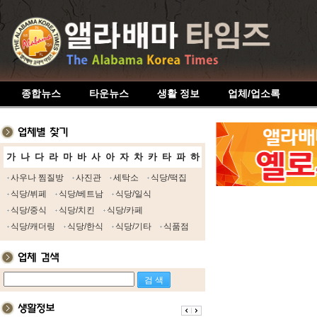
종합뉴스
타운뉴스
생활 정보
업체/업소록
가
나
다
라
마
바
사
아
자
차
카
타
파
하
사우나 찜질방
사진관
세탁소
식당/떡집
식당/뷔페
식당/베트남
식당/일식
식당/중식
식당/치킨
식당/카페
식당/캐더링
식당/한식
식당/기타
식품점