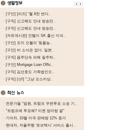
[구인] [리즈] “월 8천 번다..
[구직] 신고해도 안내 방송만..
[구직] 신고해도 안내 방송만..
[자유게시판] 인텔이 SK 출신 이석..
[구인] 조지 오웰의 '동물농..
[구인] 비 소식은 없다. 일본..
[구직] 음주단속 피해 질주하..
[구인] Mortgage Loan Offic..
[구직] 김선호도 가족법인으..
[구직] [샷!] "그냥 오스카상..
전문가들 "법원, 트럼프 우편투표 소송 기..
"트럼프에 투표해? 이젠 엄마랑 끝"
기아차, 10월 미국 판매량 12% 증가
현대차, 자율주행 '로보택시' 서비스 출시..