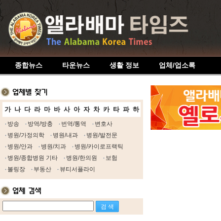
종합뉴스
타운뉴스
생활 정보
업체/업소록
가
나
다
라
마
바
사
아
자
차
카
타
파
하
방송
방역/방충
번역/통역
변호사
병원/가정의학
병원/내과
병원/발전문
병원/안과
병원/치과
병원/카이로프랙틱
병원/종합병원 기타
병원/한의원
보험
볼링장
부동산
뷰티서플라이